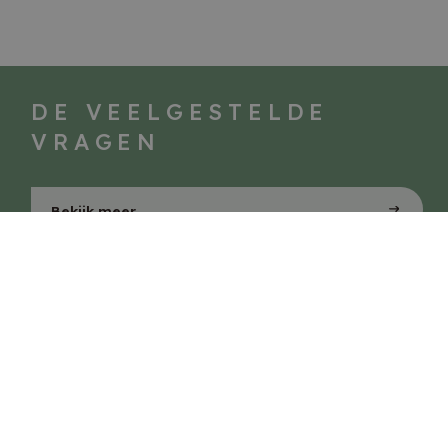
DE VEELGESTELDE
VRAGEN
Zie jij jezelf al wonen in
het Sint Jozef Luttelgeest?
Je kunt je inschrijven voor de woning van jouw interesse
via onderstaande knop.