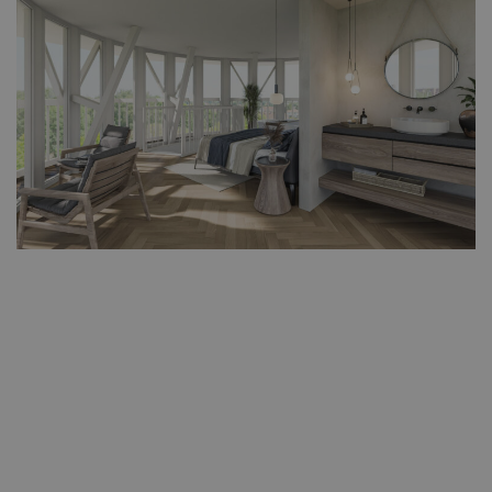
luttelgeest.nl
maand
gebruikt door
Google Analyti
de sessiestatus
behouden.
Bekijk woningen