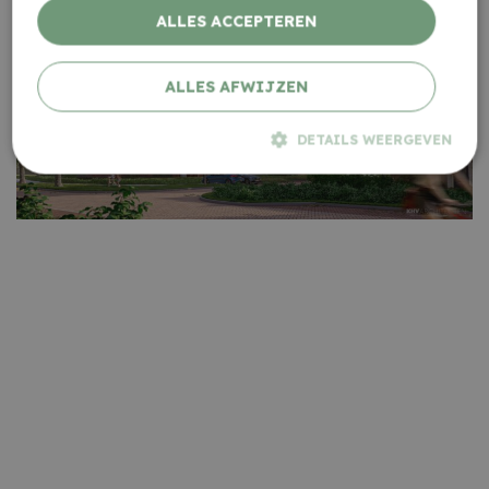
ALLES ACCEPTEREN
ALLES AFWIJZEN
DETAILS WEERGEVEN
Strikt noodzakelijk
Prestatie
Targeting
Functioneel
Strikt noodzakelijke cookies maken de kernfunctionaliteiten
van de website mogelijk, zoals gebruikersaanmelding en
accountbeheer. De website kan niet goed worden gebruikt
zonder de strikt noodzakelijke cookies.
Aanbieder
/
Naam
Vervaldatum
Omschrijvin
Domein
accesskey
sintjozef-
1 maand
luttelgeest.nl
cart
sintjozef-
1 maand
Deze cookie
luttelgeest.nl
wordt over h