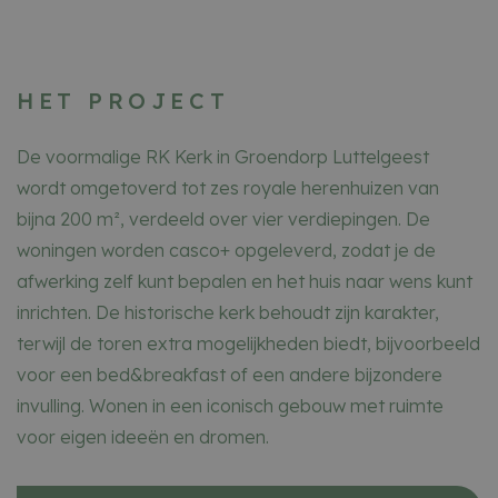
algemeen
geleverd do
Shopify en w
gebruikt in
combinatie 
een
HET PROJECT
winkelwagen
dealer
sintjozef-
1 maand
luttelgeest.nl
De voormalige RK Kerk in Groendorp Luttelgeest
CookieScriptConsent
CookieScript
1 maand
Deze cookie
wordt omgetoverd tot zes royale herenhuizen van
sintjozef-
Google Privacy Policy
wordt gebrui
luttelgeest.nl
door de Coo
bijna 200 m², verdeeld over vier verdiepingen. De
Script.com-
service om 
woningen worden casco+ opgeleverd, zodat je de
cookievoork
van bezoeke
afwerking zelf kunt bepalen en het huis naar wens kunt
onthouden. 
cookie-bann
inrichten. De historische kerk behoudt zijn karakter,
van Cookie-
Script.com is
terwijl de toren extra mogelijkheden biedt, bijvoorbeeld
noodzakelij
correct te
voor een bed&breakfast of een andere bijzondere
werken.
invulling. Wonen in een iconisch gebouw met ruimte
voor eigen ideeën en dromen.
Aanbieder
/
Naam
Vervaldatum
Omschrijving