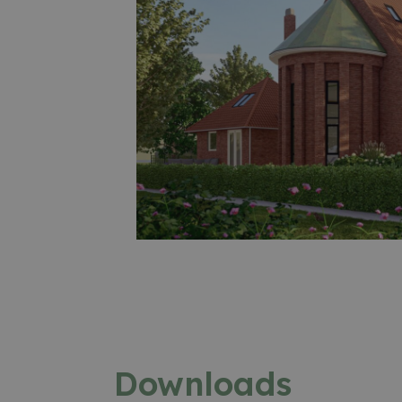
lut
_ga_ZS9D3
Ik heb interesse
Downloads