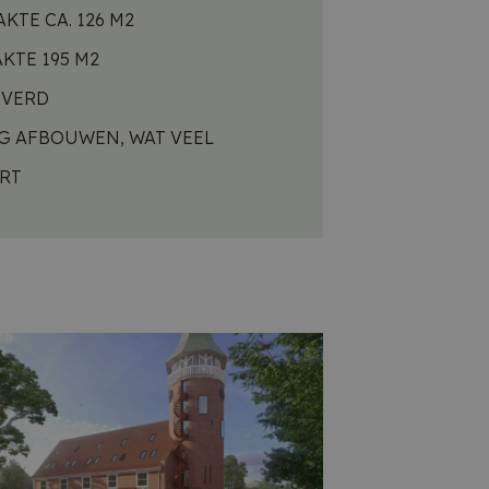
TE CA. 126 M2
 strikt
KTE 195 M2
EVERD
G AFBOUWEN, WAT VEEL
RT
en geleverd
combinatie
 Cookie-
orkeuren van
-banner van
m correct te
 gebruiker
oogle