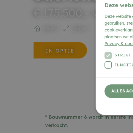
Deze webs
€ 175.500,- v.o.n.
Deze website 
gebruiken, st
126 m²
195 m²
cookieverklari
plaatsen we al
Privacy & coo
IN OPTIE
STRIKT
FUNCTI
ALLES AC
*
Bouwnummer 6 wordt in eerste inst
verkocht.