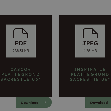
PDF
JPEG
288.31 KB
4.28 MB
CASCO+
INSPIRATIE
PLATTEGROND
PLATTEGROND
SACRESTIE 06*
SACRESTIE 06*