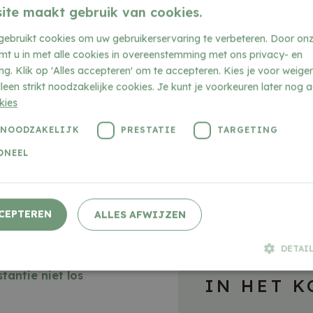
ite maakt gebruik van cookies.
gebruikt cookies om uw gebruikerservaring te verbeteren. Door onz
emt u in met alle cookies in overeenstemming met ons privacy- en
ng. Klik op 'Alles accepteren' om te accepteren. Kies je voor weig
leen strikt noodzakelijke cookies. Je kunt je voorkeuren later nog 
kies
 NOODZAKELIJK
PRESTATIE
TARGETING
ONEEL
CEPTEREN
ALLES AFWIJZEN
DETAI
antie niet los
IN HET K
Strikt noodzakelijk
Prestatie
Targeting
Functioneel