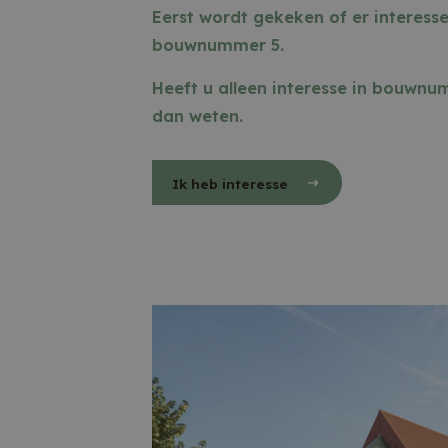
Strikt noodzak
Eerst wordt gekeken of er interesse
gebruikersaanm
noodzakelijke 
bouwnummer 5.
Naam
Heeft u alleen interesse in bouwnu
dan weten
.
accesskey
cart
dealer
CookieScrip
Aa
Naam
Naam
Do
_ga
display
sin