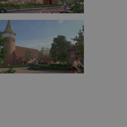
den, zoals
jke update is
er
yseservice
t om unieke
willekeurig
klant-ID. Het
een site en
 en
r de
e Analytics